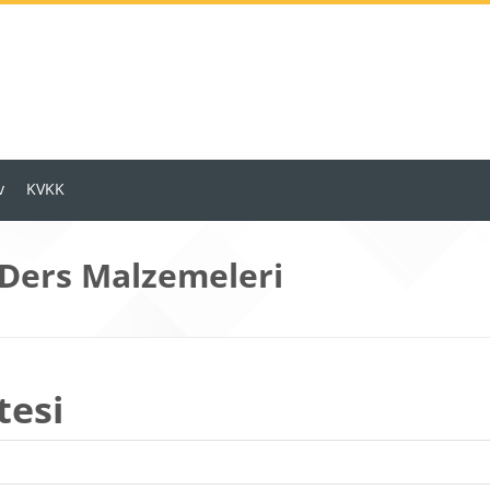
v
KVKK
 Ders Malzemeleri
tesi