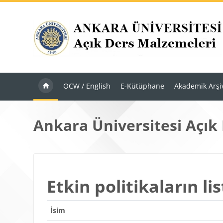
Ana içeriğe git
OCW / English
E-Kütüphane
Akademik Arşi
Ankara Üniversitesi Açık
Etkin politikaların lis
İsim