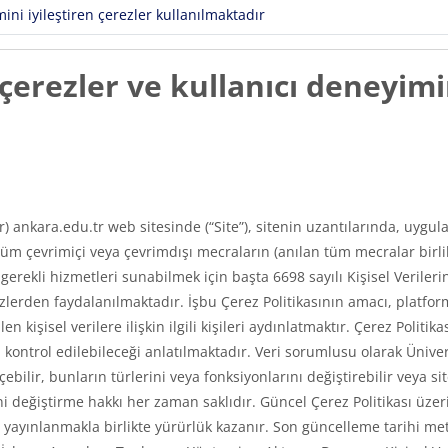
ni iyileştiren çerezler kullanılmaktadır
erezler ve kullanıcı deneyimin
ır) ankara.edu.tr web sitesinde (“Site”), sitenin uzantılarında, uyg
m çevrimiçi veya çevrimdışı mecraların (anılan tüm mecralar birlikt
e gerekli hizmetleri sunabilmek için başta 6698 sayılı Kişisel Veri
erden faydalanılmaktadır. İşbu Çerez Politikasının amacı, platfor
len kişisel verilere ilişkin ilgili kişileri aydınlatmaktır. Çerez Poli
asıl kontrol edilebileceği anlatılmaktadır. Veri sorumlusu olarak Üni
ilir, bunların türlerini veya fonksiyonlarını değiştirebilir veya si
 değiştirme hakkı her zaman saklıdır. Güncel Çerez Politikası üzerin
ayınlanmakla birlikte yürürlük kazanır. Son güncelleme tarihi met