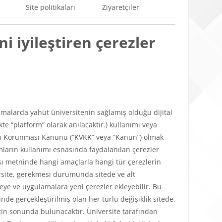
Site politikaları
Ziyaretçiler
i iyileştiren çerezler
ulamalarda yahut üniversitenin sağlamış olduğu dijital
e “platform” olarak anılacaktır.) kullanımı veya
lerin Korunması Kanunu (“KVKK” veya “Kanun”) olmak
mların kullanımı esnasında faydalanılan çerezler
tikası metninde hangi amaçlarla hangi tür çerezlerin
versite, gerekmesi durumunda sitede ve alt
teye ve uygulamalara yeni çerezler ekleyebilir. Bu
de gerçekleştirilmiş olan her türlü değişiklik sitede,
in sonunda bulunacaktır. Üniversite tarafından