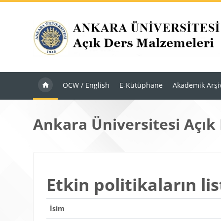
Ana içeriğe git
OCW / English
E-Kütüphane
Akademik Arşi
Ankara Üniversitesi Açık
Etkin politikaların lis
İsim