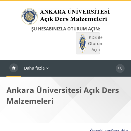
Ana içeriğe git
ŞU HESABINIZLA OTURUM AÇIN:
KDS ile
Oturum
Açın
Daha fazla
Dersleri
ara
Ankara Üniversitesi Açık Ders
Malzemeleri
Önceki sayfaya dön