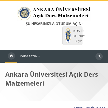
Ana içeriğe git
ŞU HESABINIZLA OTURUM AÇIN:
KDS ile
Oturum
Açın
Daha fazla
Dersleri
ara
Ankara Üniversitesi Açık Ders
Malzemeleri
Önceki sayfaya dön