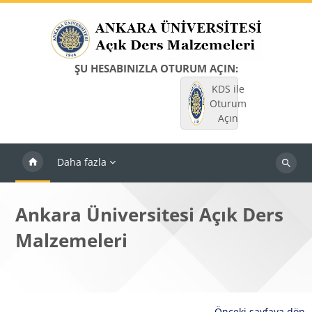
Ana içeriğe git
ŞU HESABINIZLA OTURUM AÇIN:
KDS ile
Oturum
Açın
Daha fazla
Dersleri
ara
Ankara Üniversitesi Açık Ders
Malzemeleri
Önceki sayfaya dön