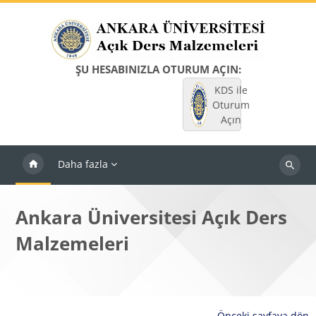
Ana içeriğe git
ŞU HESABINIZLA OTURUM AÇIN:
KDS ile
Oturum
Açın
Daha fazla
Dersleri
ara
Ankara Üniversitesi Açık Ders
Malzemeleri
Önceki sayfaya dön