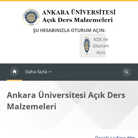
Ana içeriğe git
ŞU HESABINIZLA OTURUM AÇIN:
KDS ile
Oturum
Açın
Daha fazla
Dersleri
ara
Ankara Üniversitesi Açık Ders
Malzemeleri
Önceki sayfaya dön