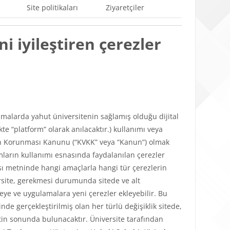
Site politikaları
Ziyaretçiler
i iyileştiren çerezler
ulamalarda yahut üniversitenin sağlamış olduğu dijital
e “platform” olarak anılacaktır.) kullanımı veya
lerin Korunması Kanunu (“KVKK” veya “Kanun”) olmak
mların kullanımı esnasında faydalanılan çerezler
tikası metninde hangi amaçlarla hangi tür çerezlerin
versite, gerekmesi durumunda sitede ve alt
teye ve uygulamalara yeni çerezler ekleyebilir. Bu
de gerçekleştirilmiş olan her türlü değişiklik sitede,
in sonunda bulunacaktır. Üniversite tarafından