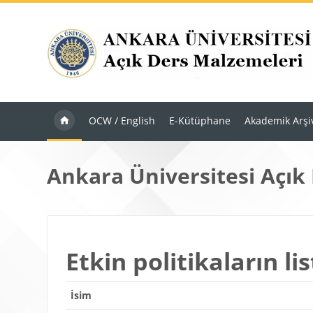
Ana içeriğe git
OCW / English
E-Kütüphane
Akademik Arşi
Ankara Üniversitesi Açık
Etkin politikaların lis
İsim