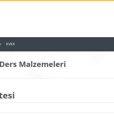
v
KVKK
 Ders Malzemeleri
tesi