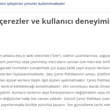
ni iyileştiren çerezler kullanılmaktadır
erezler ve kullanıcı deneyimin
ır) ankara.edu.tr web sitesinde (“Site”), sitenin uzantılarında, uyg
m çevrimiçi veya çevrimdışı mecraların (anılan tüm mecralar birlikt
e gerekli hizmetleri sunabilmek için başta 6698 sayılı Kişisel Veri
erden faydalanılmaktadır. İşbu Çerez Politikasının amacı, platfor
len kişisel verilere ilişkin ilgili kişileri aydınlatmaktır. Çerez Poli
asıl kontrol edilebileceği anlatılmaktadır. Veri sorumlusu olarak Üni
ilir, bunların türlerini veya fonksiyonlarını değiştirebilir veya si
 değiştirme hakkı her zaman saklıdır. Güncel Çerez Politikası üzerin
ayınlanmakla birlikte yürürlük kazanır. Son güncelleme tarihi met