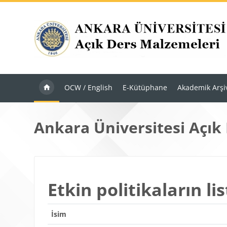
Ana içeriğe git
OCW / English
E-Kütüphane
Akademik Arşi
Ankara Üniversitesi Açık
Etkin politikaların lis
İsim