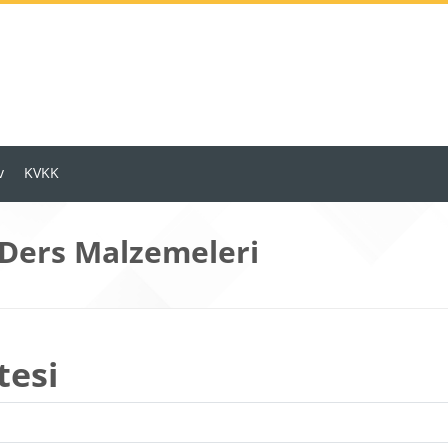
v
KVKK
 Ders Malzemeleri
tesi