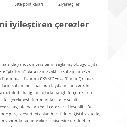
Site politikaları
Ziyaretçiler
i iyileştiren çerezler
ulamalarda yahut üniversitenin sağlamış olduğu dijital
e “platform” olarak anılacaktır.) kullanımı veya
lerin Korunması Kanunu (“KVKK” veya “Kanun”) olmak
mların kullanımı esnasında faydalanılan çerezler
tikası metninde hangi amaçlarla hangi tür çerezlerin
versite, gerekmesi durumunda sitede ve alt
teye ve uygulamalara yeni çerezler ekleyebilir. Bu
de gerçekleştirilmiş olan her türlü değişiklik sitede,
in sonunda bulunacaktır. Üniversite tarafından