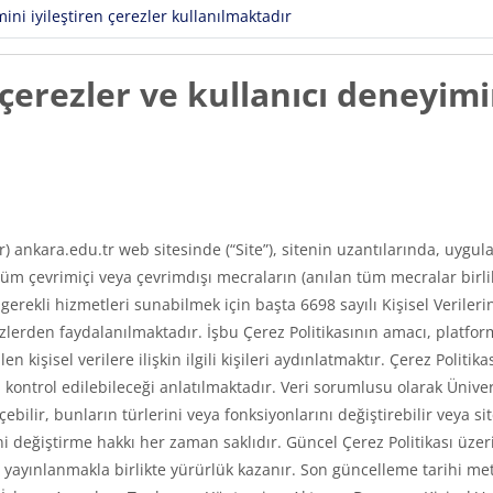
ni iyileştiren çerezler kullanılmaktadır
erezler ve kullanıcı deneyimin
ır) ankara.edu.tr web sitesinde (“Site”), sitenin uzantılarında, uyg
m çevrimiçi veya çevrimdışı mecraların (anılan tüm mecralar birlikt
e gerekli hizmetleri sunabilmek için başta 6698 sayılı Kişisel Veri
erden faydalanılmaktadır. İşbu Çerez Politikasının amacı, platfor
len kişisel verilere ilişkin ilgili kişileri aydınlatmaktır. Çerez Poli
asıl kontrol edilebileceği anlatılmaktadır. Veri sorumlusu olarak Üni
ilir, bunların türlerini veya fonksiyonlarını değiştirebilir veya si
 değiştirme hakkı her zaman saklıdır. Güncel Çerez Politikası üzerin
ayınlanmakla birlikte yürürlük kazanır. Son güncelleme tarihi met