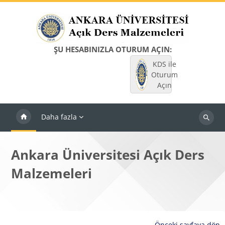
Ana içeriğe git
ŞU HESABINIZLA OTURUM AÇIN:
KDS ile
Oturum
Açın
Daha fazla
Dersleri
ara
Ankara Üniversitesi Açık Ders
Malzemeleri
Önceki sayfaya dön