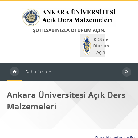
Ana içeriğe git
ŞU HESABINIZLA OTURUM AÇIN:
KDS ile
Oturum
Açın
Daha fazla
Dersleri
ara
Ankara Üniversitesi Açık Ders
Malzemeleri
Önceki sayfaya dön