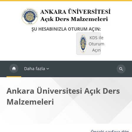
Ana içeriğe git
ŞU HESABINIZLA OTURUM AÇIN:
KDS ile
Oturum
Açın
Daha fazla
Dersleri
ara
Ankara Üniversitesi Açık Ders
Malzemeleri
Önceki sayfaya dön