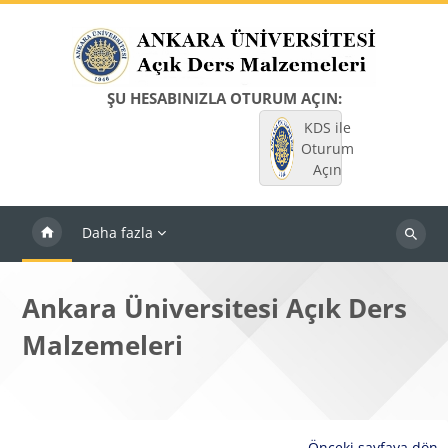
Ana içeriğe git
ŞU HESABINIZLA OTURUM AÇIN:
KDS ile
Oturum
Açın
Daha fazla
Dersleri
ara
Ankara Üniversitesi Açık Ders
Malzemeleri
Önceki sayfaya dön