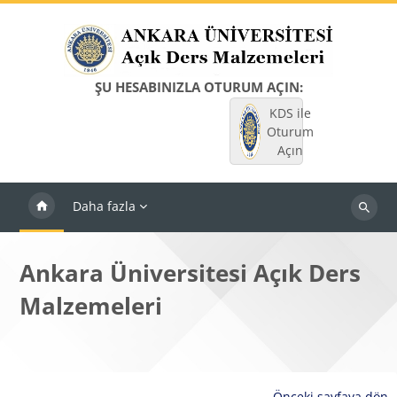
Ana içeriğe git
ŞU HESABINIZLA OTURUM AÇIN:
KDS ile
Oturum
Açın
Daha fazla
Dersleri
ara
Ankara Üniversitesi Açık Ders
Malzemeleri
Önceki sayfaya dön