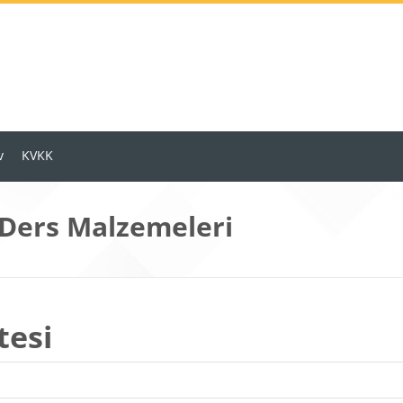
v
KVKK
 Ders Malzemeleri
tesi