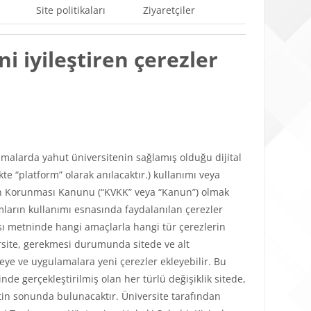
Site politikaları
Ziyaretçiler
i iyileştiren çerezler
ulamalarda yahut üniversitenin sağlamış olduğu dijital
e “platform” olarak anılacaktır.) kullanımı veya
lerin Korunması Kanunu (“KVKK” veya “Kanun”) olmak
mların kullanımı esnasında faydalanılan çerezler
tikası metninde hangi amaçlarla hangi tür çerezlerin
versite, gerekmesi durumunda sitede ve alt
teye ve uygulamalara yeni çerezler ekleyebilir. Bu
de gerçekleştirilmiş olan her türlü değişiklik sitede,
in sonunda bulunacaktır. Üniversite tarafından