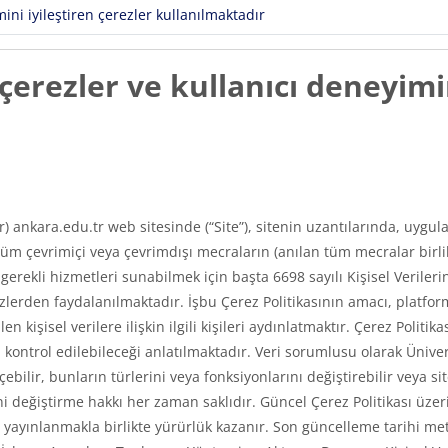
ni iyileştiren çerezler kullanılmaktadır
erezler ve kullanıcı deneyimin
ır) ankara.edu.tr web sitesinde (“Site”), sitenin uzantılarında, uyg
m çevrimiçi veya çevrimdışı mecraların (anılan tüm mecralar birlikt
e gerekli hizmetleri sunabilmek için başta 6698 sayılı Kişisel Veri
erden faydalanılmaktadır. İşbu Çerez Politikasının amacı, platfor
len kişisel verilere ilişkin ilgili kişileri aydınlatmaktır. Çerez Poli
asıl kontrol edilebileceği anlatılmaktadır. Veri sorumlusu olarak Üni
ilir, bunların türlerini veya fonksiyonlarını değiştirebilir veya si
 değiştirme hakkı her zaman saklıdır. Güncel Çerez Politikası üzerin
ayınlanmakla birlikte yürürlük kazanır. Son güncelleme tarihi met