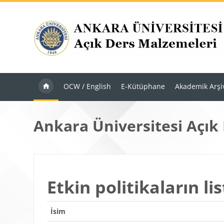
Ana içeriğe git
OCW / English
E-Kütüphane
Akademik Arşi
Ankara Üniversitesi Açık
Etkin politikaların lis
İsim