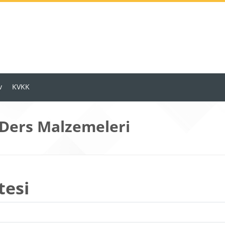
v
KVKK
 Ders Malzemeleri
tesi