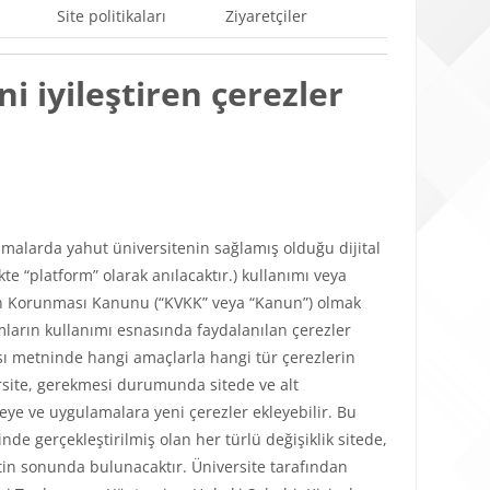
Site politikaları
Ziyaretçiler
i iyileştiren çerezler
ulamalarda yahut üniversitenin sağlamış olduğu dijital
e “platform” olarak anılacaktır.) kullanımı veya
lerin Korunması Kanunu (“KVKK” veya “Kanun”) olmak
mların kullanımı esnasında faydalanılan çerezler
tikası metninde hangi amaçlarla hangi tür çerezlerin
versite, gerekmesi durumunda sitede ve alt
teye ve uygulamalara yeni çerezler ekleyebilir. Bu
de gerçekleştirilmiş olan her türlü değişiklik sitede,
in sonunda bulunacaktır. Üniversite tarafından