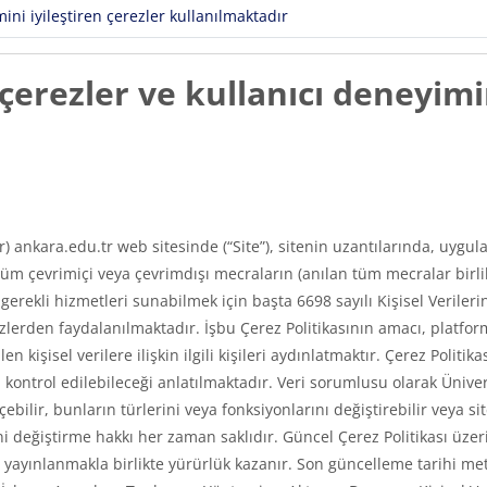
ni iyileştiren çerezler kullanılmaktadır
erezler ve kullanıcı deneyimin
ır) ankara.edu.tr web sitesinde (“Site”), sitenin uzantılarında, uyg
m çevrimiçi veya çevrimdışı mecraların (anılan tüm mecralar birlikt
e gerekli hizmetleri sunabilmek için başta 6698 sayılı Kişisel Veri
erden faydalanılmaktadır. İşbu Çerez Politikasının amacı, platfor
len kişisel verilere ilişkin ilgili kişileri aydınlatmaktır. Çerez Poli
asıl kontrol edilebileceği anlatılmaktadır. Veri sorumlusu olarak Üni
ilir, bunların türlerini veya fonksiyonlarını değiştirebilir veya si
 değiştirme hakkı her zaman saklıdır. Güncel Çerez Politikası üzerin
ayınlanmakla birlikte yürürlük kazanır. Son güncelleme tarihi met