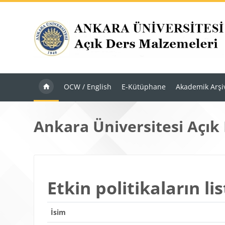
Ana içeriğe git
OCW / English
E-Kütüphane
Akademik Arşi
Ankara Üniversitesi Açık
Etkin politikaların lis
İsim