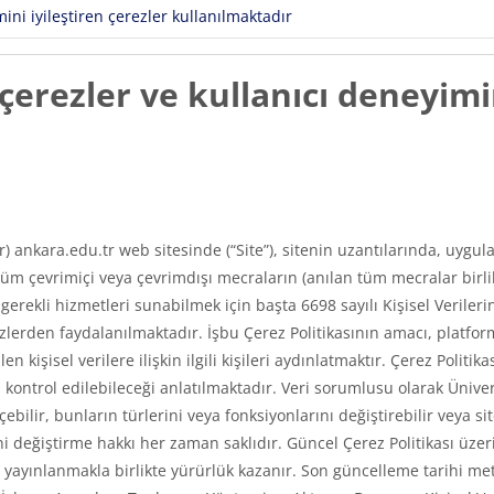
ni iyileştiren çerezler kullanılmaktadır
erezler ve kullanıcı deneyimin
ır) ankara.edu.tr web sitesinde (“Site”), sitenin uzantılarında, uyg
m çevrimiçi veya çevrimdışı mecraların (anılan tüm mecralar birlikt
e gerekli hizmetleri sunabilmek için başta 6698 sayılı Kişisel Veri
erden faydalanılmaktadır. İşbu Çerez Politikasının amacı, platfor
len kişisel verilere ilişkin ilgili kişileri aydınlatmaktır. Çerez Poli
asıl kontrol edilebileceği anlatılmaktadır. Veri sorumlusu olarak Üni
ilir, bunların türlerini veya fonksiyonlarını değiştirebilir veya si
 değiştirme hakkı her zaman saklıdır. Güncel Çerez Politikası üzerin
ayınlanmakla birlikte yürürlük kazanır. Son güncelleme tarihi met