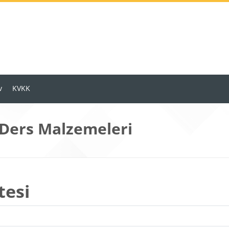
v
KVKK
 Ders Malzemeleri
tesi