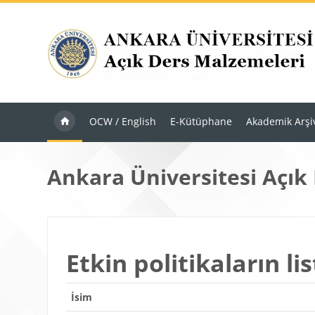
Ana içeriğe git
OCW / English
E-Kütüphane
Akademik Arşi
Ankara Üniversitesi Açık
Etkin politikaların lis
İsim