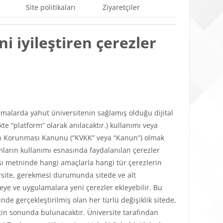
Site politikaları
Ziyaretçiler
i iyileştiren çerezler
ulamalarda yahut üniversitenin sağlamış olduğu dijital
e “platform” olarak anılacaktır.) kullanımı veya
lerin Korunması Kanunu (“KVKK” veya “Kanun”) olmak
mların kullanımı esnasında faydalanılan çerezler
tikası metninde hangi amaçlarla hangi tür çerezlerin
versite, gerekmesi durumunda sitede ve alt
teye ve uygulamalara yeni çerezler ekleyebilir. Bu
de gerçekleştirilmiş olan her türlü değişiklik sitede,
in sonunda bulunacaktır. Üniversite tarafından