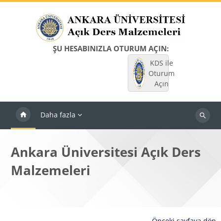
Ana içeriğe git
ŞU HESABINIZLA OTURUM AÇIN:
KDS ile
Oturum
Açın
Daha fazla
Dersleri
ara
Ankara Üniversitesi Açık Ders
Malzemeleri
Önceki sayfaya dön