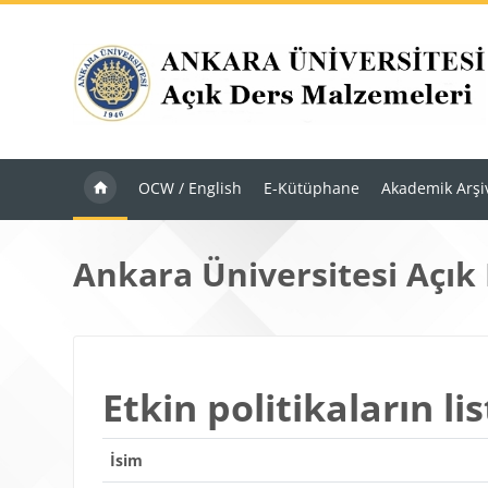
Ana içeriğe git
OCW / English
E-Kütüphane
Akademik Arşi
Ankara Üniversitesi Açık
Etkin politikaların lis
İsim