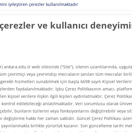
ni iyileştiren çerezler kullanılmaktadır
erezler ve kullanıcı deneyimin
ır) ankara.edu.tr web sitesinde (“Site”), sitenin uzantılarında, uyg
m çevrimiçi veya çevrimdışı mecraların (anılan tüm mecralar birlikt
e gerekli hizmetleri sunabilmek için başta 6698 sayılı Kişisel Veri
erden faydalanılmaktadır. İşbu Çerez Politikasının amacı, platfor
len kişisel verilere ilişkin ilgili kişileri aydınlatmaktır. Çerez Poli
asıl kontrol edilebileceği anlatılmaktadır. Veri sorumlusu olarak Üni
ilir, bunların türlerini veya fonksiyonlarını değiştirebilir veya si
 değiştirme hakkı her zaman saklıdır. Güncel Çerez Politikası üzerin
ayınlanmakla birlikte yürürlük kazanır. Son güncelleme tarihi met