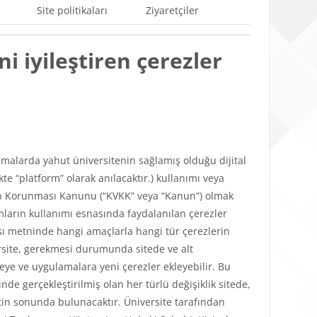
Site politikaları
Ziyaretçiler
i iyileştiren çerezler
ulamalarda yahut üniversitenin sağlamış olduğu dijital
e “platform” olarak anılacaktır.) kullanımı veya
lerin Korunması Kanunu (“KVKK” veya “Kanun”) olmak
mların kullanımı esnasında faydalanılan çerezler
tikası metninde hangi amaçlarla hangi tür çerezlerin
versite, gerekmesi durumunda sitede ve alt
teye ve uygulamalara yeni çerezler ekleyebilir. Bu
de gerçekleştirilmiş olan her türlü değişiklik sitede,
in sonunda bulunacaktır. Üniversite tarafından