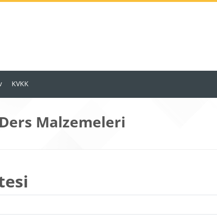
v
KVKK
 Ders Malzemeleri
tesi