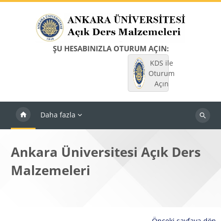
Ana içeriğe git
ŞU HESABINIZLA OTURUM AÇIN:
KDS ile
Oturum
Açın
Daha fazla
Dersleri
ara
Ankara Üniversitesi Açık Ders
Malzemeleri
Önceki sayfaya dön