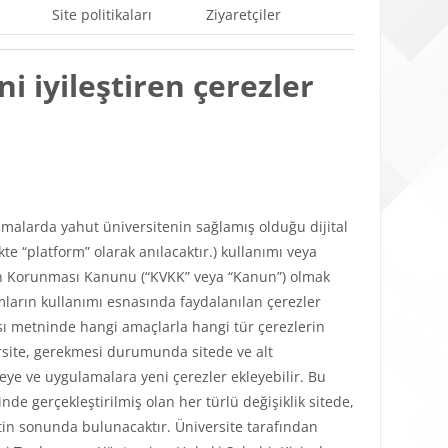
Site politikaları
Ziyaretçiler
i iyileştiren çerezler
ulamalarda yahut üniversitenin sağlamış olduğu dijital
e “platform” olarak anılacaktır.) kullanımı veya
lerin Korunması Kanunu (“KVKK” veya “Kanun”) olmak
mların kullanımı esnasında faydalanılan çerezler
tikası metninde hangi amaçlarla hangi tür çerezlerin
versite, gerekmesi durumunda sitede ve alt
teye ve uygulamalara yeni çerezler ekleyebilir. Bu
de gerçekleştirilmiş olan her türlü değişiklik sitede,
in sonunda bulunacaktır. Üniversite tarafından