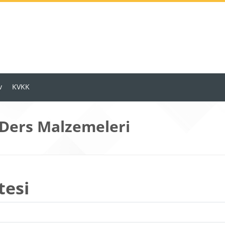
v
KVKK
 Ders Malzemeleri
tesi