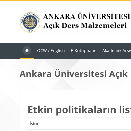
Ana içeriğe git
OCW / English
E-Kütüphane
Akademik Arşi
Ankara Üniversitesi Açık
Etkin politikaların lis
İsim