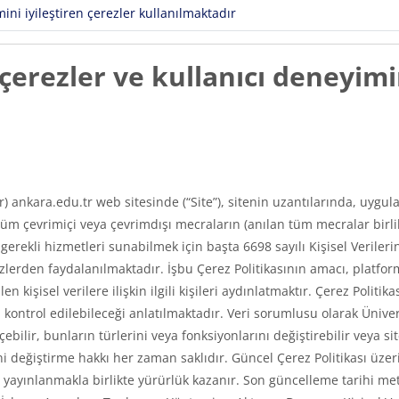
ni iyileştiren çerezler kullanılmaktadır
erezler ve kullanıcı deneyimin
ır) ankara.edu.tr web sitesinde (“Site”), sitenin uzantılarında, uyg
m çevrimiçi veya çevrimdışı mecraların (anılan tüm mecralar birlikt
e gerekli hizmetleri sunabilmek için başta 6698 sayılı Kişisel Veri
erden faydalanılmaktadır. İşbu Çerez Politikasının amacı, platfor
len kişisel verilere ilişkin ilgili kişileri aydınlatmaktır. Çerez Poli
asıl kontrol edilebileceği anlatılmaktadır. Veri sorumlusu olarak Üni
ilir, bunların türlerini veya fonksiyonlarını değiştirebilir veya si
 değiştirme hakkı her zaman saklıdır. Güncel Çerez Politikası üzerin
ayınlanmakla birlikte yürürlük kazanır. Son güncelleme tarihi met