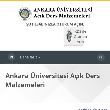
Ana içeriğe git
ŞU HESABINIZLA OTURUM AÇIN:
KDS ile
Oturum
Açın
Daha fazla
Dersleri
ara
Ankara Üniversitesi Açık Ders
Malzemeleri
Önceki sayfaya dön