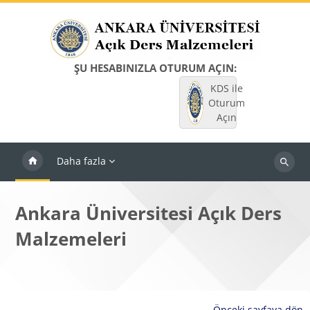
Ana içeriğe git
ŞU HESABINIZLA OTURUM AÇIN:
KDS ile
Oturum
Açın
Daha fazla
Dersleri
ara
Ankara Üniversitesi Açık Ders
Malzemeleri
Önceki sayfaya dön