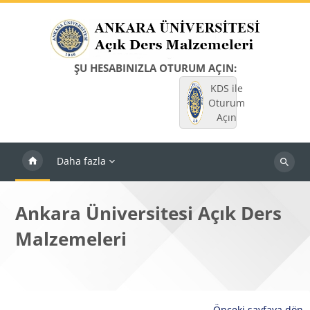
Ana içeriğe git
ŞU HESABINIZLA OTURUM AÇIN:
KDS ile
Oturum
Açın
Daha fazla
Dersleri
ara
Ankara Üniversitesi Açık Ders
Malzemeleri
Önceki sayfaya dön