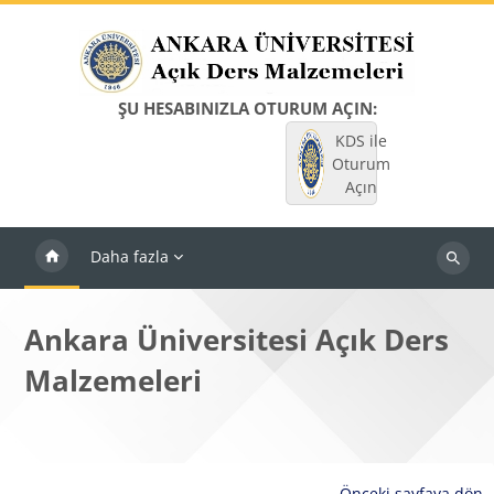
Ana içeriğe git
ŞU HESABINIZLA OTURUM AÇIN:
KDS ile
Oturum
Açın
Daha fazla
Dersleri
ara
Ankara Üniversitesi Açık Ders
Malzemeleri
Önceki sayfaya dön