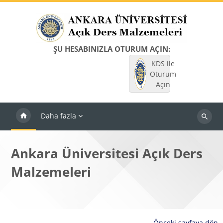
Ana içeriğe git
ŞU HESABINIZLA OTURUM AÇIN:
KDS ile
Oturum
Açın
Daha fazla
Dersleri
ara
Ankara Üniversitesi Açık Ders
Malzemeleri
Önceki sayfaya dön