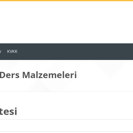
v
KVKK
 Ders Malzemeleri
tesi