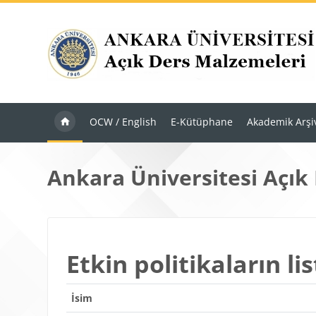
Ana içeriğe git
OCW / English
E-Kütüphane
Akademik Arşi
Ankara Üniversitesi Açık
Etkin politikaların lis
İsim