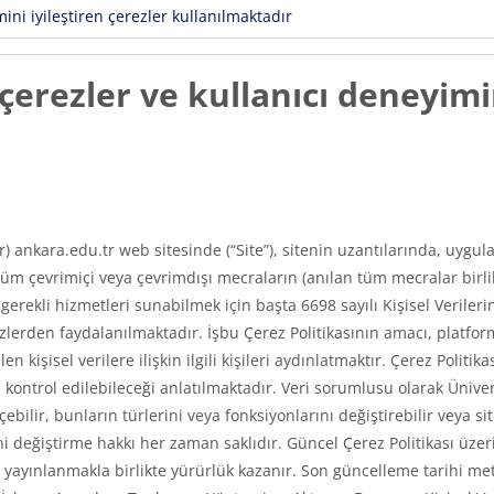
ni iyileştiren çerezler kullanılmaktadır
erezler ve kullanıcı deneyimin
ır) ankara.edu.tr web sitesinde (“Site”), sitenin uzantılarında, uyg
m çevrimiçi veya çevrimdışı mecraların (anılan tüm mecralar birlikt
e gerekli hizmetleri sunabilmek için başta 6698 sayılı Kişisel Veri
erden faydalanılmaktadır. İşbu Çerez Politikasının amacı, platfor
len kişisel verilere ilişkin ilgili kişileri aydınlatmaktır. Çerez Poli
asıl kontrol edilebileceği anlatılmaktadır. Veri sorumlusu olarak Üni
ilir, bunların türlerini veya fonksiyonlarını değiştirebilir veya si
 değiştirme hakkı her zaman saklıdır. Güncel Çerez Politikası üzerin
ayınlanmakla birlikte yürürlük kazanır. Son güncelleme tarihi met