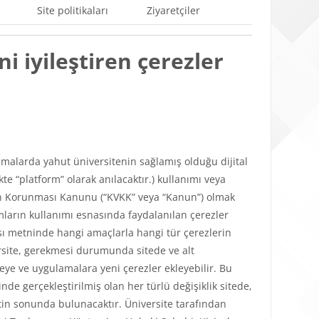
Site politikaları
Ziyaretçiler
i iyileştiren çerezler
ulamalarda yahut üniversitenin sağlamış olduğu dijital
e “platform” olarak anılacaktır.) kullanımı veya
lerin Korunması Kanunu (“KVKK” veya “Kanun”) olmak
mların kullanımı esnasında faydalanılan çerezler
tikası metninde hangi amaçlarla hangi tür çerezlerin
versite, gerekmesi durumunda sitede ve alt
teye ve uygulamalara yeni çerezler ekleyebilir. Bu
de gerçekleştirilmiş olan her türlü değişiklik sitede,
in sonunda bulunacaktır. Üniversite tarafından