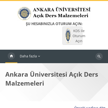
Ana içeriğe git
ŞU HESABINIZLA OTURUM AÇIN:
KDS ile
Oturum
Açın
Daha fazla
Dersleri
ara
Ankara Üniversitesi Açık Ders
Malzemeleri
Önceki sayfaya dön