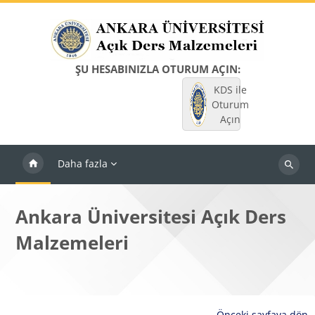
Ana içeriğe git
ŞU HESABINIZLA OTURUM AÇIN:
KDS ile
Oturum
Açın
Daha fazla
Dersleri
ara
Ankara Üniversitesi Açık Ders
Malzemeleri
Önceki sayfaya dön