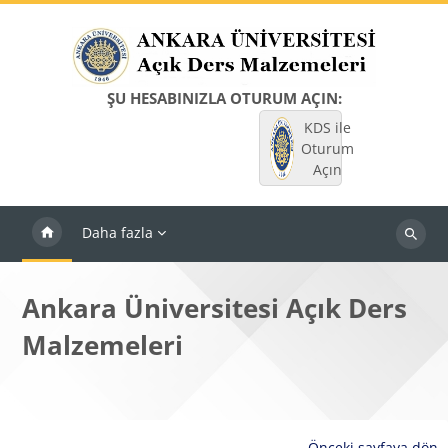
Ana içeriğe git
ŞU HESABINIZLA OTURUM AÇIN:
KDS ile
Oturum
Açın
Daha fazla
Dersleri
ara
Ankara Üniversitesi Açık Ders
Malzemeleri
Önceki sayfaya dön