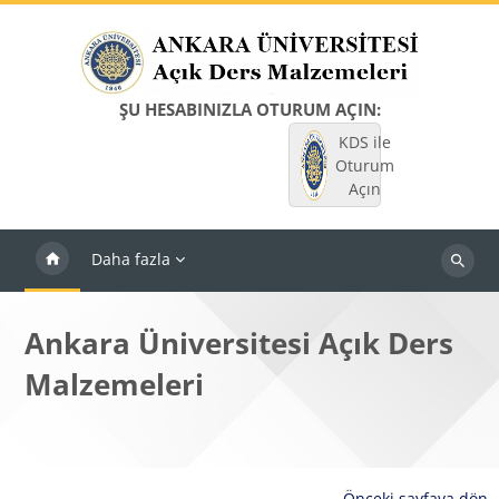
Ana içeriğe git
ŞU HESABINIZLA OTURUM AÇIN:
KDS ile
Oturum
Açın
Daha fazla
Dersleri
ara
Ankara Üniversitesi Açık Ders
Malzemeleri
Önceki sayfaya dön