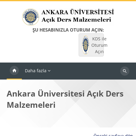
Ana içeriğe git
ŞU HESABINIZLA OTURUM AÇIN:
KDS ile
Oturum
Açın
Daha fazla
Dersleri
ara
Ankara Üniversitesi Açık Ders
Malzemeleri
Önceki sayfaya dön