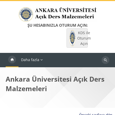
Ana içeriğe git
ŞU HESABINIZLA OTURUM AÇIN:
KDS ile
Oturum
Açın
Daha fazla
Dersleri
ara
Ankara Üniversitesi Açık Ders
Malzemeleri
Önceki sayfaya dön