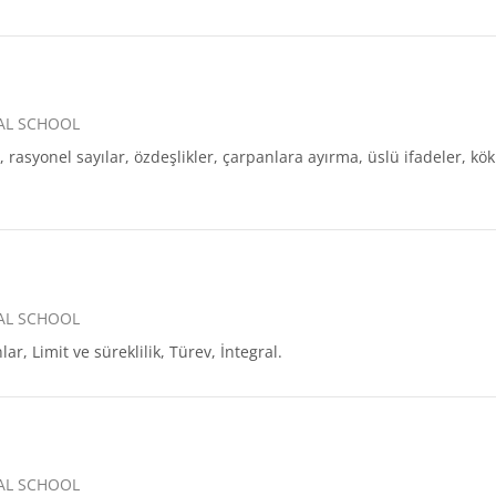
AL SCHOOL
, rasyonel sayılar, özdeşlikler, çarpanlara ayırma, üslü ifadeler, kö
AL SCHOOL
r, Limit ve süreklilik, Türev, İntegral.
AL SCHOOL