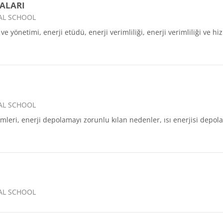
KALARI
AL SCHOOL
u ve yönetimi, enerji etüdü, enerji verimliliği, enerji verimliliği ve 
AL SCHOOL
leri, enerji depolamayı zorunlu kılan nedenler, ısı enerjisi depol
AL SCHOOL