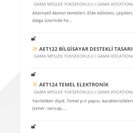
Ders kategorisi
GAMA MESLEK YÜKSEKOKULU / GAMA VOCATION
Alternatif Akımın temelleri; Elde edilmesi, çeşitler
dalga üzerinde he...
AET122 BİLGİSAYAR DESTEKLİ TASARI
Ders kategorisi
GAMA MESLEK YÜKSEKOKULU / GAMA VOCATION
AET124 TEMEL ELEKTRONİK
Ders kategorisi
GAMA MESLEK YÜKSEKOKULU / GAMA VOCATION
Yarıiletken diyot: Temel p-n yapısı, karakteristikler
(zener, varicap,...