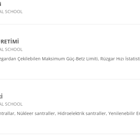
i
AL SCHOOL
ÜRETİMİ
AL SCHOOL
Rüzgardan Çekilebilen Maksimum Güç-Betz Limiti, Rüzgar Hızı İstatist
İ
AL SCHOOL
trallar, Nükleer santraller, Hidroelektrik santraller, Yenilenebilir E