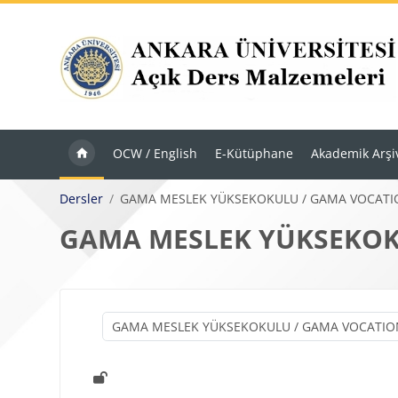
Ana içeriğe git
OCW / English
E-Kütüphane
Akademik Arşi
Dersler
GAMA MESLEK YÜKSEKOKULU / GAMA VOCAT
GAMA MESLEK YÜKSEKOK