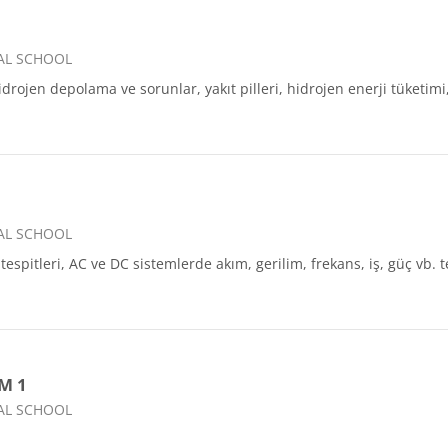
AL SCHOOL
rojen depolama ve sorunlar, yakıt pilleri, hidrojen enerji tüketimi, 
AL SCHOOL
tespitleri, AC ve DC sistemlerde akım, gerilim, frekans, iş, güç vb. t
M 1
AL SCHOOL