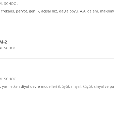
AL SCHOOL
i, frekans, peryot, genlik, açısal hız, dalga boyu, A.A.'da ani, maks
M-2
AL SCHOOL
AL SCHOOL
i, yarıiletken diyot devre modelleri (büyük sinyal, küçük-sinyal ve par