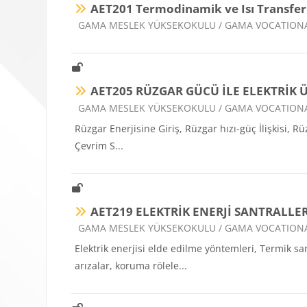
AET201 Termodinamik ve Isı Transfer
Ders kategorisi
GAMA MESLEK YÜKSEKOKULU / GAMA VOCATION
AET205 RÜZGAR GÜCÜ İLE ELEKTRİK 
Ders kategorisi
GAMA MESLEK YÜKSEKOKULU / GAMA VOCATION
Rüzgar Enerjisine Giriş, Rüzgar hızı-güç İlişkisi, 
Çevrim S...
AET219 ELEKTRİK ENERJİ SANTRALLER
Ders kategorisi
GAMA MESLEK YÜKSEKOKULU / GAMA VOCATION
Elektrik enerjisi elde edilme yöntemleri, Termik san
arızalar, koruma rölele...