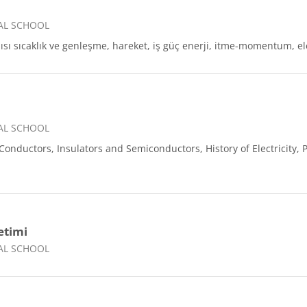
AL SCHOOL
ısı sıcaklık ve genleşme, hareket, iş güç enerji, itme-momentum, ele
AL SCHOOL
nductors, Insulators and Semiconductors, History of Electricity, P
etimi
AL SCHOOL