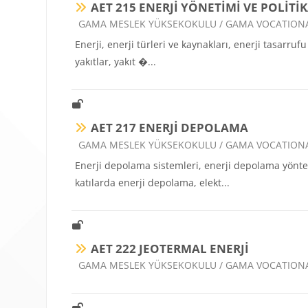
AET 215 ENERJİ YÖNETİMİ VE POLİTİ
Ders kategorisi
GAMA MESLEK YÜKSEKOKULU / GAMA VOCATION
Enerji, enerji türleri ve kaynakları, enerji tasarruf
yakıtlar, yakıt �...
AET 217 ENERJİ DEPOLAMA
Ders kategorisi
GAMA MESLEK YÜKSEKOKULU / GAMA VOCATION
Enerji depolama sistemleri, enerji depolama yöntem
katılarda enerji depolama, elekt...
AET 222 JEOTERMAL ENERJİ
Ders kategorisi
GAMA MESLEK YÜKSEKOKULU / GAMA VOCATION