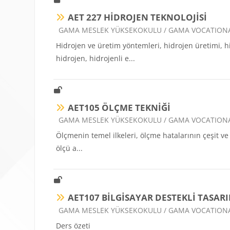
AET 227 HİDROJEN TEKNOLOJİSİ
Ders kategorisi
GAMA MESLEK YÜKSEKOKULU / GAMA VOCATION
Hidrojen ve üretim yöntemleri, hidrojen üretimi, hid
hidrojen, hidrojenli e...
AET105 ÖLÇME TEKNİĞİ
Ders kategorisi
GAMA MESLEK YÜKSEKOKULU / GAMA VOCATION
Ölçmenin temel ilkeleri, ölçme hatalarının çeşit ve 
ölçü a...
AET107 BİLGİSAYAR DESTEKLİ TASARI
Ders kategorisi
GAMA MESLEK YÜKSEKOKULU / GAMA VOCATION
Ders özeti