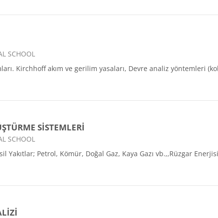
AL SCHOOL
mları. Kirchhoff akım ve gerilim yasaları, Devre analiz yöntemleri (
ÜŞTÜRME SİSTEMLERİ
AL SCHOOL
osil Yakıtlar; Petrol, Kömür, Doğal Gaz, Kaya Gazı vb.,,Rüzgar Enerjis
LİZİ