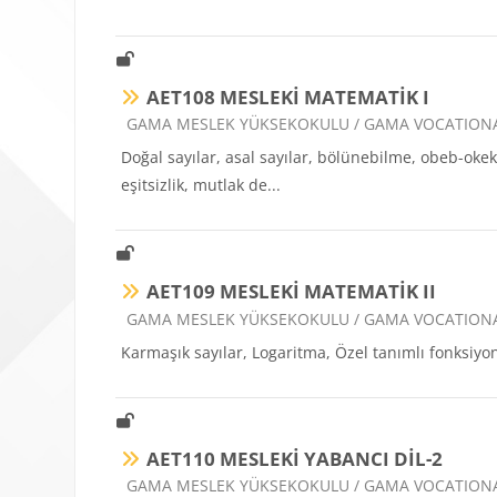
AET108 MESLEKİ MATEMATİK I
Ders kategorisi
GAMA MESLEK YÜKSEKOKULU / GAMA VOCATION
Doğal sayılar, asal sayılar, bölünebilme, obeb-okek
eşitsizlik, mutlak de...
AET109 MESLEKİ MATEMATİK II
Ders kategorisi
GAMA MESLEK YÜKSEKOKULU / GAMA VOCATION
Karmaşık sayılar, Logaritma, Özel tanımlı fonksiyonla
AET110 MESLEKİ YABANCI DİL-2
Ders kategorisi
GAMA MESLEK YÜKSEKOKULU / GAMA VOCATION