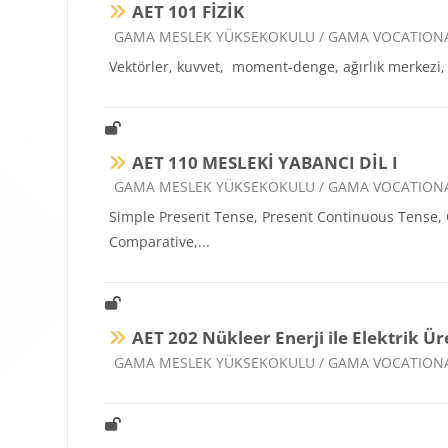
AET 101 FİZİK
Ders kategorisi
GAMA MESLEK YÜKSEKOKULU / GAMA VOCATION
Vektörler, kuvvet, moment-denge, ağırlık merkezi, 
AET 110 MESLEKİ YABANCI DİL I
Ders kategorisi
GAMA MESLEK YÜKSEKOKULU / GAMA VOCATION
Simple Present Tense, Present Continuous Tense, Co
Comparative,...
AET 202 Nükleer Enerji ile Elektrik Ür
Ders kategorisi
GAMA MESLEK YÜKSEKOKULU / GAMA VOCATION