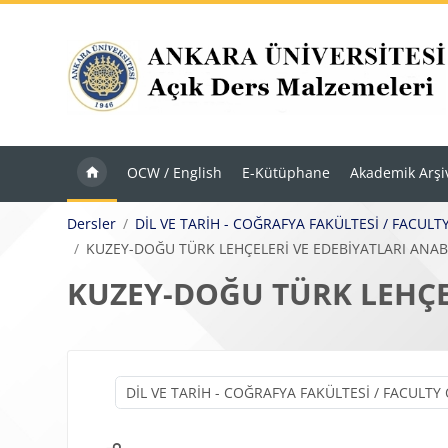
Ana içeriğe git
OCW / English
E-Kütüphane
Akademik Arşi
Dersler
DİL VE TARİH - COĞRAFYA FAKÜLTESİ / FACU
KUZEY-DOĞU TÜRK LEHÇELERİ VE EDEBİYATLARI ANAB
KUZEY-DOĞU TÜRK LEHÇEL