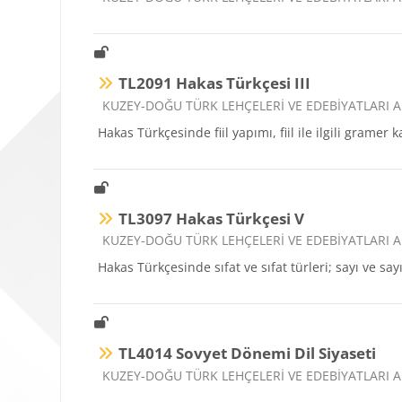
TL2091 Hakas Türkçesi III
Ders kategorisi
KUZEY-DOĞU TÜRK LEHÇELERİ VE EDEBİYATLARI A
Hakas Türkçesinde fiil yapımı, fiil ile ilgili gramer 
TL3097 Hakas Türkçesi V
Ders kategorisi
KUZEY-DOĞU TÜRK LEHÇELERİ VE EDEBİYATLARI A
Hakas Türkçesinde sıfat ve sıfat türleri; sayı ve sayı 
TL4014 Sovyet Dönemi Dil Siyaseti
Ders kategorisi
KUZEY-DOĞU TÜRK LEHÇELERİ VE EDEBİYATLARI A