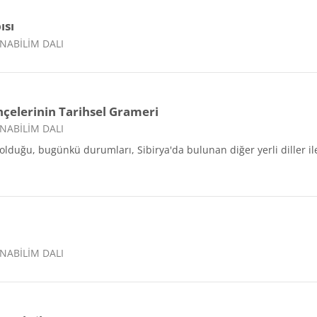
ısı
NABİLİM DALI
hçelerinin Tarihsel Grameri
NABİLİM DALI
lduğu, bugünkü durumları, Sibirya'da bulunan diğer yerli diller ile i
NABİLİM DALI