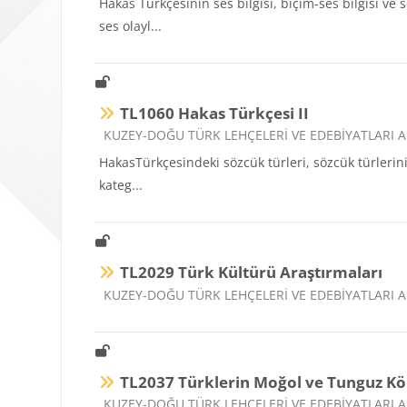
Hakas Türkçesinin ses bilgisi, biçim-ses bilgisi ve 
ses olayl...
TL1060 Hakas Türkçesi II
Ders kategorisi
KUZEY-DOĞU TÜRK LEHÇELERİ VE EDEBİYATLARI A
HakasTürkçesindeki sözcük türleri, sözcük türlerinin
kateg...
TL2029 Türk Kültürü Araştırmaları
Ders kategorisi
KUZEY-DOĞU TÜRK LEHÇELERİ VE EDEBİYATLARI A
TL2037 Türklerin Moğol ve Tunguz Kö
Ders kategorisi
KUZEY-DOĞU TÜRK LEHÇELERİ VE EDEBİYATLARI A