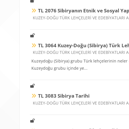
TL 2076 Sibiryanın Etnik ve Sosyal Yap
Ders kategorisi
KUZEY-DOĞU TÜRK LEHÇELERİ VE EDEBİYATLARI A
TL 3064 Kuzey-Doğu (Sibirya) Türk Le
Ders kategorisi
KUZEY-DOĞU TÜRK LEHÇELERİ VE EDEBİYATLARI A
Kuzeydoğu (Sibirya) grubu Türk lehçelerinin neler o
Kuzeydoğu grubu içinde ye...
TL 3083 Sibirya Tarihi
Ders kategorisi
KUZEY-DOĞU TÜRK LEHÇELERİ VE EDEBİYATLARI A