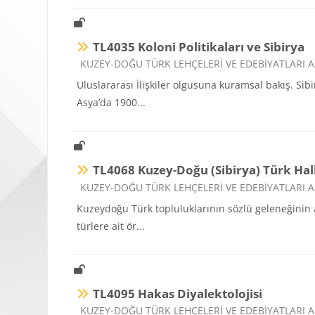
TL4035 Koloni Politikaları ve Sibirya
Ders kategorisi
KUZEY-DOĞU TÜRK LEHÇELERİ VE EDEBİYATLARI A
Uluslararası İlişkiler olgusuna kuramsal bakış. Sib
Asya’da 1900...
TL4068 Kuzey-Doğu (Sibirya) Türk Hal
Ders kategorisi
KUZEY-DOĞU TÜRK LEHÇELERİ VE EDEBİYATLARI A
Kuzeydoğu Türk topluluklarının sözlü geleneğinin ar
türlere ait ör...
TL4095 Hakas Diyalektolojisi
Ders kategorisi
KUZEY-DOĞU TÜRK LEHÇELERİ VE EDEBİYATLARI A