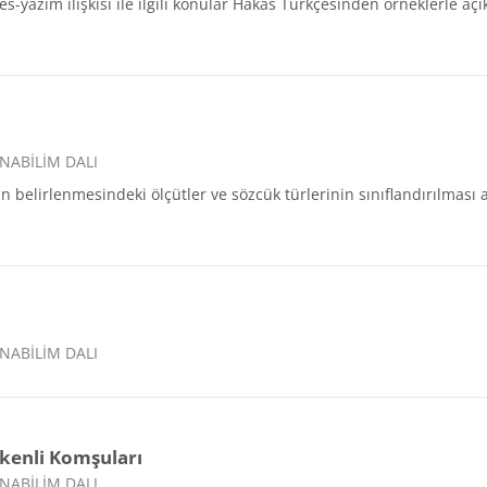
ses-yazım ilişkisi ile ilgili konular Hakas Türkçesinden örneklerle a
NABİLİM DALI
 belirlenmesindeki ölçütler ve sözcük türlerinin sınıflandırılması an
NABİLİM DALI
kenli Komşuları
NABİLİM DALI