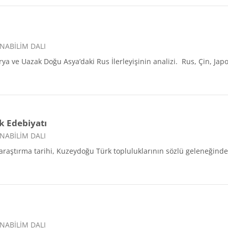
NABİLİM DALI
irya ve Uazak Doğu Asya’daki Rus İlerleyişinin analizi. Rus, Çin, Ja
k Edebiyatı
NABİLİM DALI
aştırma tarihi, Kuzeydoğu Türk topluluklarının sözlü geleneğindeki t
NABİLİM DALI