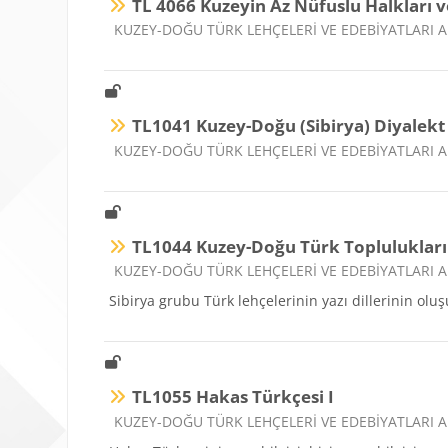
TL 4066 Kuzeyin Az Nüfuslu Halkları v
Ders kategorisi
KUZEY-DOĞU TÜRK LEHÇELERİ VE EDEBİYATLARI A
TL1041 Kuzey-Doğu (Sibirya) Diyalekt
Ders kategorisi
KUZEY-DOĞU TÜRK LEHÇELERİ VE EDEBİYATLARI A
TL1044 Kuzey-Doğu Türk Toplulukları 
Ders kategorisi
KUZEY-DOĞU TÜRK LEHÇELERİ VE EDEBİYATLARI A
Sibirya grubu Türk lehçelerinin yazı dillerinin oluş
TL1055 Hakas Türkçesi I
Ders kategorisi
KUZEY-DOĞU TÜRK LEHÇELERİ VE EDEBİYATLARI A