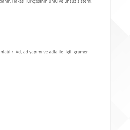
çıklanır. Hakas Türkçesinin ünlü ve ünsüz sistemi,
latılır. Ad, ad yapımı ve adla ile ilgili gramer