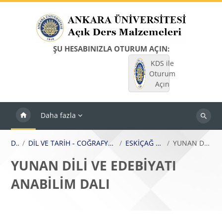
Ana içeriğe git
ŞU HESABINIZLA OTURUM AÇIN:
KDS ile
Oturum
Açın
Daha fazla
Dersleri
ara
Dersler
DİL VE TARİH - COĞRAFYA FAKÜLTESİ / FACULTY OF LANGUAGE, HISTORY AND GEOGRAPHY
ESKİÇAĞ DİLLERİ VE KÜLTÜRLERİ BÖLÜMÜ
YUNAN DİLİ VE EDEBİYATI ANABİLİM DALI
YUNAN DİLİ VE EDEBİYATI
ANABİLİM DALI