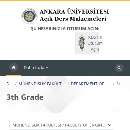
Ana içeriğe git
ŞU HESABINIZLA OTURUM AÇIN:
KDS ile
Oturum
Açın
Daha fazla
Dersleri
ara
Dersler
MÜHENDİSLİK FAKÜLTESİ / FACULTY OF ENGINEERING
DEPARTMENT OF GEOPHYSICAL ENGINEERING
3th Grade
3th Grade
Ders Kategorileri