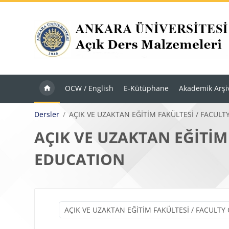
Ana içeriğe git
OCW / English
E-Kütüphane
Akademik Arşi
Dersler
AÇIK VE UZAKTAN EĞİTİM FAKÜLTESİ / FACUL
AÇIK VE UZAKTAN EĞİTİM
EDUCATION