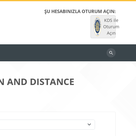
ŞU HESABINIZLA OTURUM AÇIN:
KDS ile
Oturum
Açın
Dersleri
ara
EN AND DISTANCE