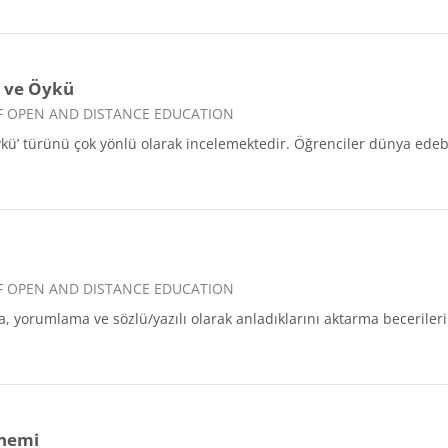
ı ve Öykü
 OF OPEN AND DISTANCE EDUCATION
ykü’ türünü çok yönlü olarak incelemektedir. Öğrenciler dünya edebiy
 OF OPEN AND DISTANCE EDUCATION
, yorumlama ve sözlü/yazılı olarak anladıklarını aktarma beceriler
Önemi