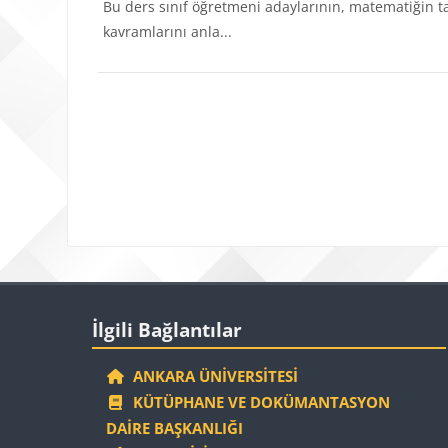
Bu ders sınıf öğretmeni adaylarının, matematiğin t
kavramlarını anla...
Bloklar
İlgili Bağlantılar 'yı atla
İlgili Bağlantılar
ANKARA ÜNIVERSITESI
KÜTÜPHANE VE DOKÜMANTASYON
DAIRE BAŞKANLIĞI