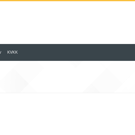
v
KVKK