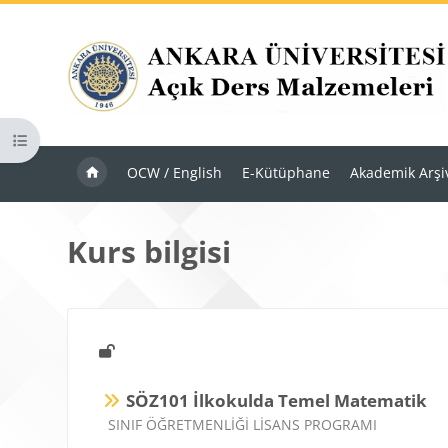
Ana içeriğe git
Kurs dizinini aç
OCW / English
E-Kütüphane
Akademik Arşi
Kurs bilgisi
SÖZ101 İlkokulda Temel Matematik
Ders kategorisi
SINIF ÖĞRETMENLİĞİ LİSANS PROGRAMI