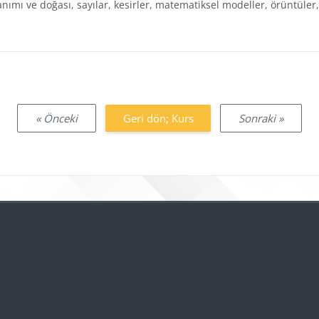
anımı ve doğası, sayılar, kesirler, matematiksel modeller, örüntül
« Önceki
Geri dön; Kurs
Sonraki »
Bloklar