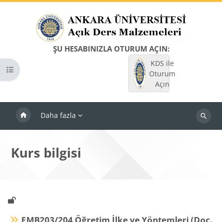
Ana içeriğe git
ŞU HESABINIZLA OTURUM AÇIN:
KDS ile
Kurs dizinini aç
Oturum
Açın
Daha fazla
Dersleri
ara
Kurs bilgisi
EMB203/204 Öğretim İlke ve Yöntemleri (Doç.