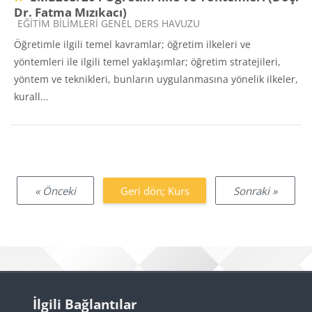
Dr. Fatma Mızıkacı)
Ders kategorisi
EĞİTİM BİLİMLERİ GENEL DERS HAVUZU
Öğretimle ilgili temel kavramlar; öğretim ilkeleri ve
yöntemleri ile ilgili temel yaklaşımlar; öğretim stratejileri,
yöntem ve teknikleri, bunların uygulanmasına yönelik ilkeler,
kurall...
« Önceki
Geri dön; Kurs
Sonraki »
Bloklar
İlgili Bağlantılar 'yı atla
İlgili Bağlantılar