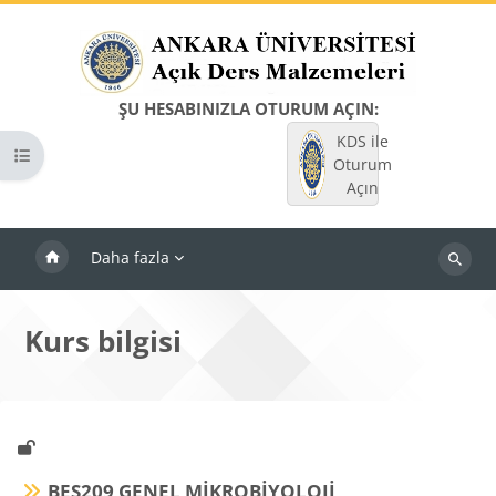
Ana içeriğe git
ŞU HESABINIZLA OTURUM AÇIN:
KDS ile
Kurs dizinini aç
Oturum
Açın
Daha fazla
Dersleri
ara
Kurs bilgisi
BES209 GENEL MİKROBİYOLOJİ