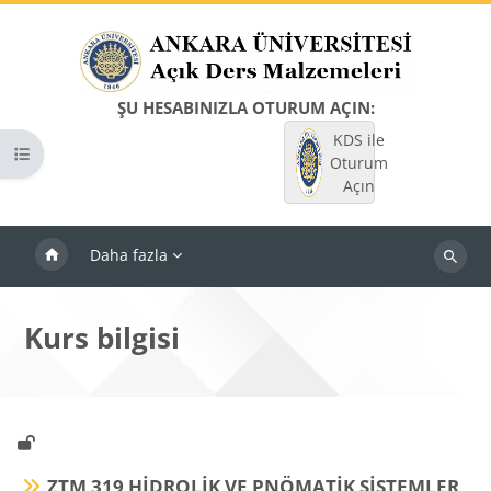
Ana içeriğe git
ŞU HESABINIZLA OTURUM AÇIN:
KDS ile
Kurs dizinini aç
Oturum
Açın
Daha fazla
Dersleri
ara
Kurs bilgisi
ZTM 319 HİDROLİK VE PNÖMATİK SİSTEMLER