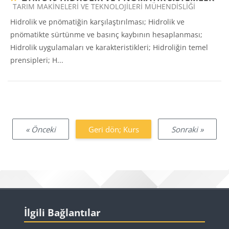
Ders kategorisi
TARIM MAKİNELERİ VE TEKNOLOJİLERİ MÜHENDİSLİĞİ
Hidrolik ve pnömatiğin karşılaştırılması; Hidrolik ve
pnömatikte sürtünme ve basınç kaybının hesaplanması;
Hidrolik uygulamaları ve karakteristikleri; Hidroliğin temel
prensipleri; H...
« Önceki
Geri dön; Kurs
Sonraki »
Bloklar
İlgili Bağlantılar 'yı atla
İlgili Bağlantılar