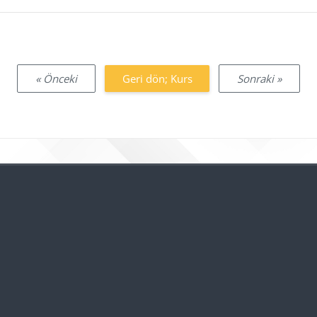
« Önceki
Geri dön; Kurs
Sonraki »
Bloklar