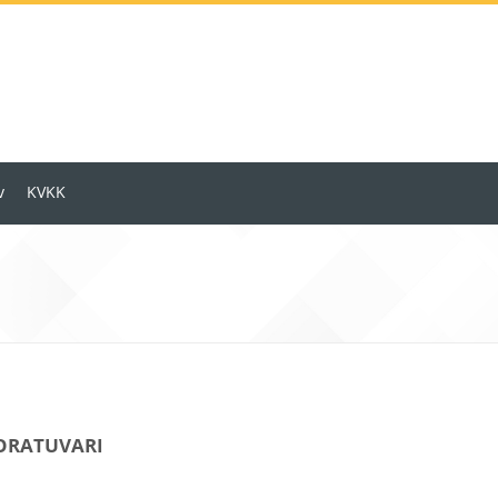
v
KVKK
ORATUVARI