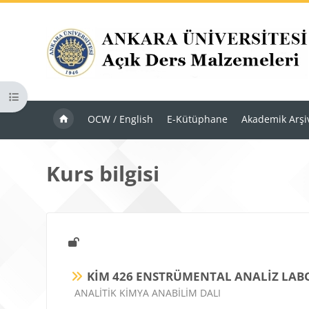
Ana içeriğe git
Kurs dizinini aç
OCW / English
E-Kütüphane
Akademik Arşi
Kurs bilgisi
KİM 426 ENSTRÜMENTAL ANALİZ LAB
Ders kategorisi
ANALİTİK KİMYA ANABİLİM DALI