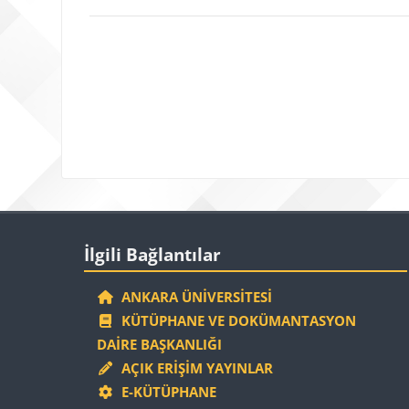
Bloklar
İlgili Bağlantılar 'yı atla
İlgili Bağlantılar
ANKARA ÜNIVERSITESI
KÜTÜPHANE VE DOKÜMANTASYON
DAIRE BAŞKANLIĞI
AÇIK ERIŞIM YAYINLAR
E-KÜTÜPHANE