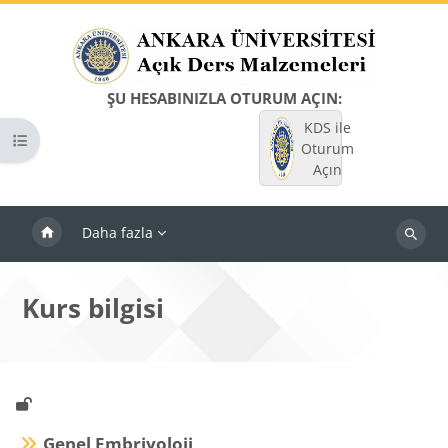
Ana içeriğe git
ŞU HESABINIZLA OTURUM AÇIN:
KDS ile
Kurs dizinini aç
Oturum
Açın
Daha fazla
Dersleri
ara
Kurs bilgisi
Genel Embriyoloji