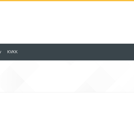
v
KVKK