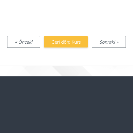
« Önceki
Geri dön; Kurs
Sonraki »
Bloklar