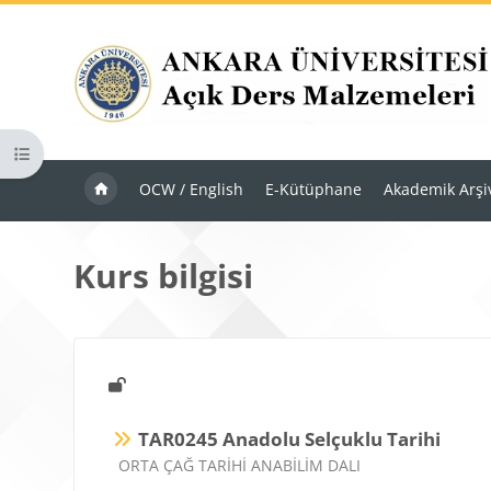
Ana içeriğe git
Kurs dizinini aç
OCW / English
E-Kütüphane
Akademik Arşi
Kurs bilgisi
TAR0245 Anadolu Selçuklu Tarihi
Ders kategorisi
ORTA ÇAĞ TARİHİ ANABİLİM DALI