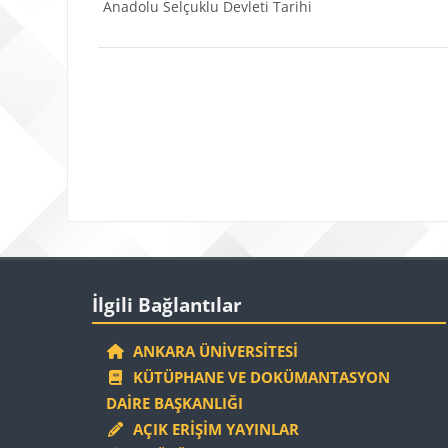
Anadolu Selçuklu Devleti Tarihi
Bloklar
İlgili Bağlantılar 'yı atla
İlgili Bağlantılar
ANKARA ÜNIVERSITESI
KÜTÜPHANE VE DOKÜMANTASYON
DAIRE BAŞKANLIĞI
AÇIK ERIŞIM YAYINLAR