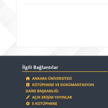
Bloklar
İlgili Bağlantılar 'yı atla
İlgili Bağlantılar
ANKARA ÜNIVERSITESI
KÜTÜPHANE VE DOKÜMANTASYON
DAIRE BAŞKANLIĞI
AÇIK ERIŞIM YAYINLAR
E-KÜTÜPHANE