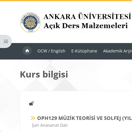
Ana içeriğe git
Kurs dizinini aç
OCW / English
E-Kütüphane
Akademik Arşi
Kurs bilgisi
OPH129 MÜZİK TEORİSİ VE SOLFEJ (YIL
Ders kategorisi
Şan Anasanat Dalı