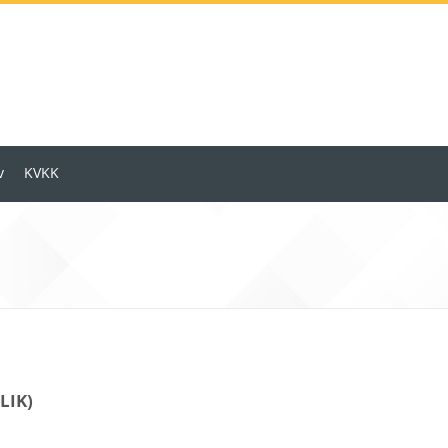
v
KVKK
LIK)