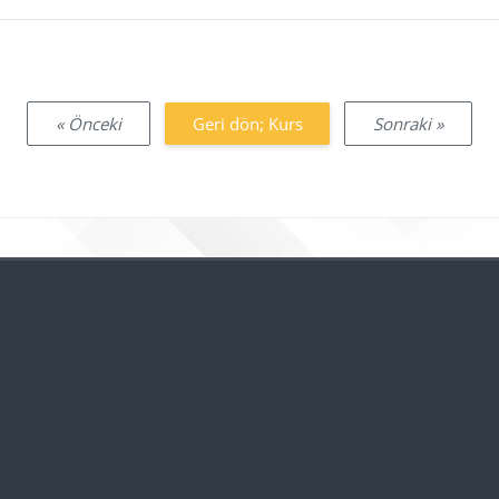
« Önceki
Geri dön; Kurs
Sonraki »
Bloklar