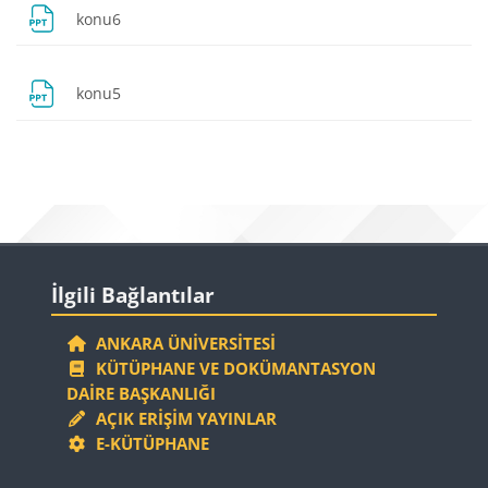
Dosya
konu6
Dosya
konu5
Bloklar
Bloklar
İlgili Bağlantılar 'yı atla
İlgili Bağlantılar
ANKARA ÜNIVERSITESI
KÜTÜPHANE VE DOKÜMANTASYON
DAIRE BAŞKANLIĞI
AÇIK ERIŞIM YAYINLAR
E-KÜTÜPHANE