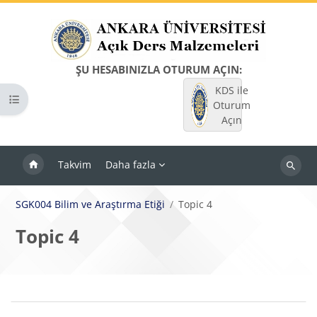
Ana içeriğe git
ŞU HESABINIZLA OTURUM AÇIN:
KDS ile
Kurs dizinini aç
Oturum
Açın
Takvim
Daha fazla
Dersleri
ara
SGK004 Bilim ve Araştırma Etiği
Topic 4
Topic 4
Bloklar
Bölüm anahatları