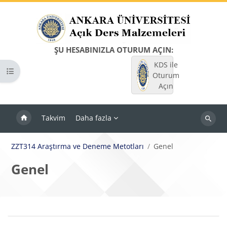
Ana içeriğe git
ŞU HESABINIZLA OTURUM AÇIN:
KDS ile
Kurs dizinini aç
Oturum
Açın
Takvim
Daha fazla
Dersleri
ara
ZZT314 Araştırma ve Deneme Metotları
Genel
Genel
Bloklar
Bölüm anahatları