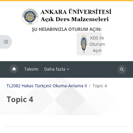
Ana içeriğe git
ŞU HESABINIZLA OTURUM AÇIN:
KDS ile
Kurs dizinini aç
Oturum
Açın
Takvim
Daha fazla
Dersleri
ara
TL2082 Hakas Türkçesi Okuma-Anlama II
Topic 4
Topic 4
Bloklar
Bölüm anahatları