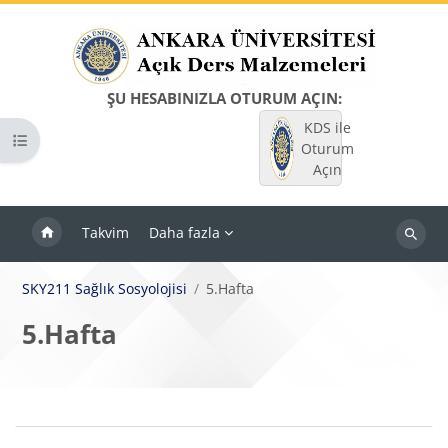
Ana içeriğe git
ŞU HESABINIZLA OTURUM AÇIN:
KDS ile
Kurs dizinini aç
Oturum
Açın
Takvim
Daha fazla
Dersleri
ara
SKY211 Sağlık Sosyolojisi
5.Hafta
5.Hafta
Bloklar
Bölüm anahatları